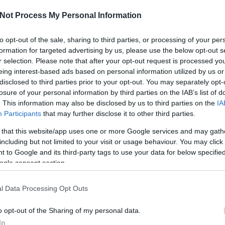
ól! Ezennel megnyitjuk új rovatunkat, ami a közterületen
 magyar ember öltözködésével foglalkozik. Olyan sok
Not Process My Personal Information
r telefon létezik már és mindegyikőtöknek van, azonnal
zátok ha érdekes figurát láttok…
to opt-out of the sale, sharing to third parties, or processing of your per
formation for targeted advertising by us, please use the below opt-out s
folytatás »
r selection. Please note that after your opt-out request is processed y
Tetszik
eing interest-based ads based on personal information utilized by us or
0
disclosed to third parties prior to your opt-out. You may separately opt-
utca
hülye kép
bizarr
óóóó magyarország
hülye ember
ezekafiatalok
losure of your personal information by third parties on the IAB’s list of
subba divat
subba utcaiak
kauboj
. This information may also be disclosed by us to third parties on the
IA
Participants
that may further disclose it to other third parties.
olfogyasztás veszélyei...
 that this website/app uses one or more Google services and may gath
including but not limited to your visit or usage behaviour. You may click 
 to Google and its third-party tags to use your data for below specifi
zé tartozik például az, hogy vadidegenek teabaggingolnak,
ogle consent section.
eghitt eseményről, valamint a genitáliádról készült
t felteszik az internetre.
l Data Processing Opt Outs
o opt-out of the Sharing of my personal data.
In
folytatás »