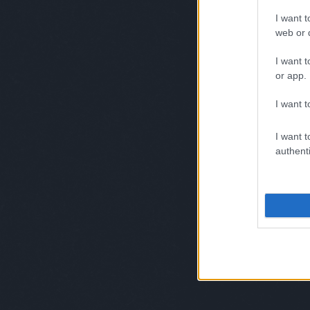
Játék (különle
hülye tánc
(
82
)
hülye tévé
I want t
(
7
)
hülye videó
(
448
)
2009.09.14. 10:02 |
Subba Zsazsa
web or d
hülye zene
(
96
)
humor
(
5
)
Ezt a
ikertornyok
(
12
)
internet
lakás
(
5
)
isten allatkertje
(
11
)
I want t
iwiw
(
89
)
játék
(
5
)
jézus
- rej
or app.
szeret
(
18
)
jó étvágyat
(
5
)
olvas
karácsony
(
14
)
karrier
(
8
)
felha
képrejtvény
(
10
)
kínzó
I want t
kérdés
(
61
)
kisállat
(
50
)
kiszel tünde
(
12
)
magyar
szépség
(
7
)
minőségi
I want t
szórakoztatás
(
8
)
munka
authenti
helyett
(
9
)
nem
(
5
)
nemi
szerv
(
43
)
nemi szervek
(
208
)
nemjó
(
5
)
norbi
(
5
)
8
komment
Címké
no thanx
(
8
)
óóóó
magyarország
(
418
)
partifotó
(
5
)
pataky attila
(
9
)
pina
(
7
)
politika
(
26
)
A galambászok 
pop
(
109
)
rock & lol
(
5
)
rtl
klub
(
5
)
sport
(
13
)
subba
2009.09.09. 10:25 |
Subba Daddy
(
5
)
subba apró
(
5
)
subba
art
(
7
)
subba életvezetés
Azt h
(
21
)
subba records
(
15
)
tevék
szex
(
6
)
szolgálati
ezekr
közlemény
(
5
)
díjkio
szomszédok
(
10
)