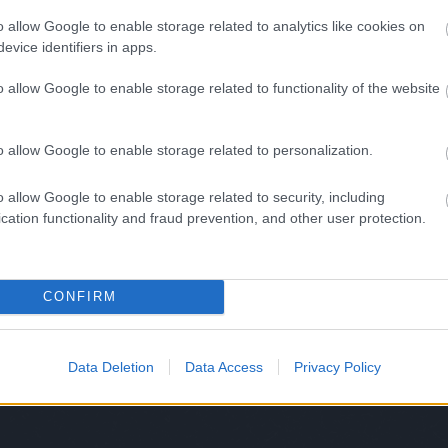
gesen béna) fiúknak
o allow Google to enable storage related to analytics like cookies on
evice identifiers in apps.
 kis szexbútort nem szívesen találnánk meg senki
ában sem. Borzasztó lehet, ahogyan próbál beilleszkedni
o allow Google to enable storage related to functionality of the website
tőzködni - meggyalázva és gecisen. Joggal fordul meg az
ó fejében, hogy miért nem kerít egy barátnőt inkább a
sználó, de vannak olyan extrém esetek…
o allow Google to enable storage related to personalization.
folytatás »
o allow Google to enable storage related to security, including
Tetszik
cation functionality and fraud prevention, and other user protection.
0
k:
testnedv
hülye kép
bizarr
érdekes adat
nemi szervek
hülye reklám
hülye honlap
hülye ember
ezekafiatalok
hellókarácsony
CONFIRM
lazák!
Data Deletion
Data Access
Privacy Policy
ihetnénk, hogy a galambászás csöndes, magányos
enység, és a galambászok is efféle emberek. Ám elég
e a fotókra nézni, amik egy galambászverseny
sztóján készültek, hogy mi is belássuk: ezek a fickók