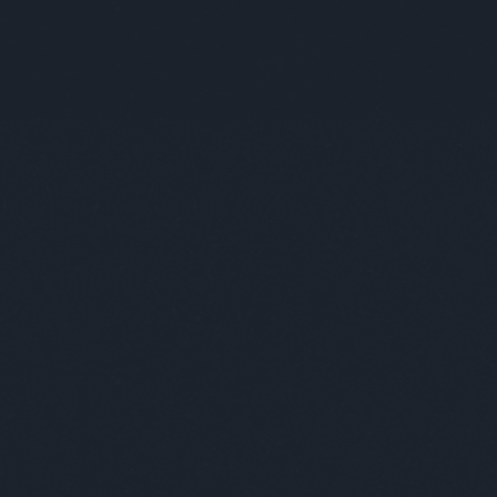
 tudnak…
folytatás »
Tetszik
0
Címkék:
hülye kép
bizarr
érdekes adat
ezekafiatalok
 ki az a balfasz, aki képes valami béna kajarajzot magára
tni? Például ők huszonöten, jó nézegetést! Kedvencem az
 látható mosolyogva szaró muffin, de vannak még
ák.
folytatás »
Tetszik
0
isten allatkertje
bizarr
cukiság
hülye ember
ezekafiatalok
hulye tetkó