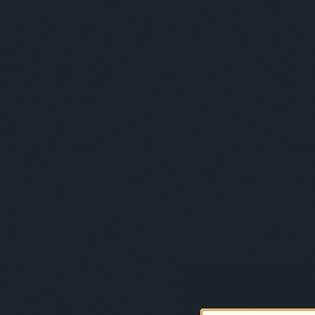
trackback
megérkeztünk. :)
(
2026.08.07. 22:46
)
Szexi
estét mindenkinek!
végtelen szabadság:
Az internetes r
senki sem veszít, aki nem
adta fel! mindenki győ...
2009.10.03. 15:40 |
Subba Daddy
(
2026.08.07. 22:45
)
Szexi
... a
estét mindenkinek!
megvez
végtelen szabadság:
Kedve
ahhoz, hogy valaki itt
nagyo
legyen utolsó, lennie
okozh
kel...
(
2026.08.07. 22:39
)
Szexi estét mindenkinek!
Utolsó 20
friss topikok
végtelen szabadság:
megérkeztünk. :)
174
komment
(
2026.08.07. 22:46
)
Szexi
estét mindenkinek!
fonok1:
kivertem
Subba Utcaiak
(
2026.07.12. 01:53
)
Subba Records X
2009.10.01. 09:30 |
Subba Zsazsa
Faszkorbács: Ibike Blue -
Fradi induló
Na ne
mercenaryntx:
Ez a