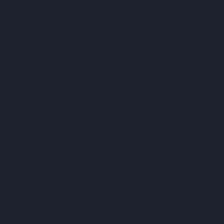
folytatás »
Tetszik
0
Címkék:
hülye ember
ezekafiatalok
ibancrendszámok
an a ribancrendszám elég gáz dolog, de ezek a darabok
eg szellemesek és még mindig jobb, ha ilyet visel a
 a derekán, mint a "Gung Bao Csirke" feliratot
ul. ( Képre kattintva galéria, bónuszként pedig…
folytatás »
Tetszik
0
Címkék:
hülye ember
ezekafiatalok
hülye tetkó