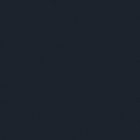
k
eg a szexi szerkó
ltalanra bebaszni majd azt gondolni, hogy te így
gcsinálod a várost, aztán csak úgy a kötekedésért
leszaladni egy ribancoknak öltözött ketrencharcos
apatba: FAIL! Azért óriási látvány ahogyan Magilla
rilla elcsihipuhizza a huligánt!