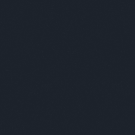
feedek
RSS 2.0
bejegyzések
,
kommentek
A Tesco tudja..
Atom
2009.09.04. 08:30 |
Subba Daddy
bejegyzések
,
kommentek
...mi
IndaVideó
13
komment
« Előző oldal