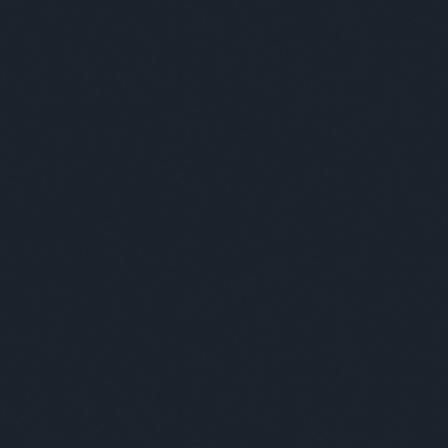
.
 kell a nebulóknak a vidám évkezdéshez!!
folytatás »
Tetszik
0
Címkék:
tesco
biznisz iz biznisz
akcio
ezekafiatalok
Következő oldal »