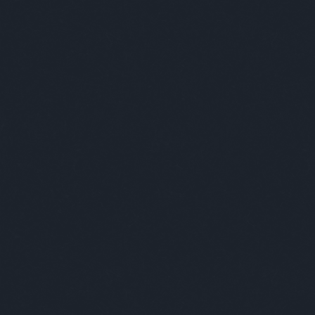
Címkék
»
ezekafiatalo
subba
Ne tévesszen m
A képeken szereplő
2009.10.09. 11:15 |
Subba Zsazsa
pozitúrák nem jelentenek
érzéki örömöt a
Cé
szereplőknek!!
Ide
me
küldjed emailben a retket!
be
cs
Go
Természetesen a Subba