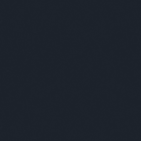
még mindig
megvesztegethető!
Adjatok bármit, megírunk
akármit! Belépőkért,
ajándékokért,
merchandise-ért, ingyen
cuccokért bármit
behazudunk. Amit
kapunk, azt meg
16
komment
továbbadjuk az
olvasóinknak (ha nekünk
nem kell).
Ezen a címen
csengessetek!
A leglazább r
2009.10.06. 13:00 |
Subba Daddy
keresés
Magáb
tényl
csajod
Néhány szó
japán
Összes szó
Egész kifejezést
utolsó kommentek
20
komment
·
1
végtelen szabadság: