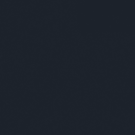
aztán
szupercukisag
(
5
)
szupercukiság
(
14
)
szuperpuma
(
21
)
tanulságos történet
(
46
)
testnedv
(
110
)
tv2
(
11
)
twitter
(
10
)
vasárnapina
(
22
)
vatera
(
7
)
vers
mindenkinek
(
11
)
23
komment
Címkefelhő
Kajatetkó
régebbi mocsok
2009.09.07. 14:15 |
Subba Daddy
2019 szeptember
(
1
)
Vajon
2019 július
(
2
)
2019 június
(
1
)
varra
2019 május
(
3
)
alább
2019 április
(
2
)
jópof
2018 december
(
6
)
2018 november
(
4
)
2018 október
(
10
)
2018 szeptember
(
5
)
2018 augusztus
(
15
)
2018 július
(
12
)
Tovább
...
29
komment
Címkék: