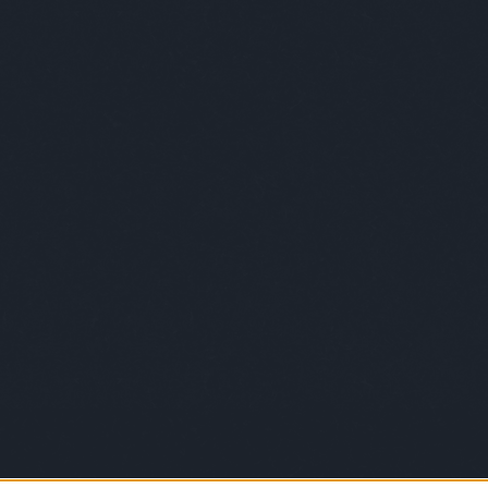
andizgatás komoly buktatója...
 fotosopp, és a myspacepicsa nézés, hiszen elég könnyen
eti az embert egy direkt jól lekapott randaság fotója.
ncem a lent látható fogas baba, szerintem neki nem
n szabad vicceset mesélni, mert elég komoly sokkot
at a látvány.
folytatás »
Tetszik
0
Címkék:
ezekafiatalok
: Magyar káuboj
hogy már pont mi maradjunk ki a divatos utcai divatolós