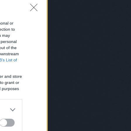
sonal or
ection to
ou may
 personal
out of the
 downstream
B’s List of
er and store
to grant or
ed purposes