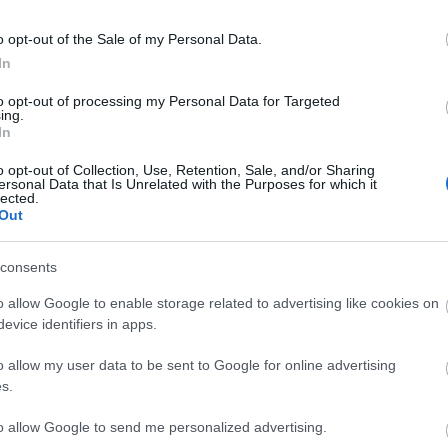
Tetszik
0
o opt-out of the Sale of my Personal Data.
Címkék:
18plusz
hülye ember
ezekafiatalok
In
to opt-out of processing my Personal Data for Targeted
ing.
 Közellenség
In
o opt-out of Collection, Use, Retention, Sale, and/or Sharing
Felnőtt tartalom!
ába van ingben, és hiába kopaszodik szimpatikusan a
ersonal Data that Is Unrelated with the Purposes for which it
ckó akkor is egy biciklitolvaj! Mi pedig tudjuk, hogy az
lected.
modern / trendkedvelő ember egyik legnagyobb
Out
lensége! Bam-Bam!
ELMÚLTAM 18 ÉVES, BELÉPEK
MÉG NEM VAGYOK 18 ÉVES
consents
o allow Google to enable storage related to advertising like cookies on
más is használja ezt a
evice identifiers in apps.
gépet
folytatás »
Tetszik
0
o allow my user data to be sent to Google for online advertising
Ha felnőtt vagy, és szeretnéd, hogy az ilyen
tartalmakhoz kiskorú ne férhessen hozzá,
s.
Címkék:
hülye videó
ezekafiatalok
használj
szűrőprogramot
.
A belépéssel elfogadod a
felnőtt tartalmakat
to allow Google to send me personalized advertising.
közvetítő blogok megtekintési szabályait
is.