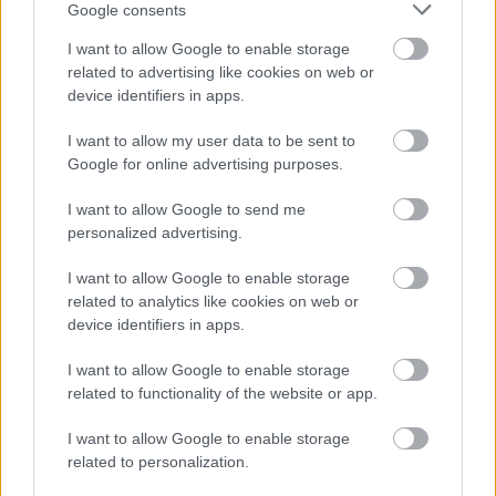
Google consents
I want to allow Google to enable storage
related to advertising like cookies on web or
device identifiers in apps.
I want to allow my user data to be sent to
Google for online advertising purposes.
Karácsonyi ötletputtony: Elmo
I want to allow Google to send me
magas lángon
personalized advertising.
Subba Károly
•
2007. december 14.
432
I want to allow Google to enable storage
related to analytics like cookies on web or
A Subba az alábbi videócsokorral emlékezik meg a
device identifiers in apps.
világ egyik, ha nem a legidegesítőbb játékáról. Az 5
legjobb Elmo-kivégzést az izgalmak fokozása végett
I want to allow Google to enable storage
related to functionality of the website or app.
fordított sorrendben kapjátok. Nem is olyan
egyszerű végezni az ártalmatlan plüssfigurával. Az
I want to allow Google to enable storage
utolsó helyre lőtték be…
related to personalization.