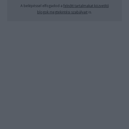
de vannak olyan extrém esetek…
A belépéssel elfogadod a
felnőtt tartalmakat közvetítő
blogok megtekintési szabályait
is.
Énekesmadár
Subba Zsazsa
•
2009. január 05.
38
Megmutatjuk nektek, hogy hogyan érdemes