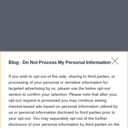
feldolgozni egy karácsonyi klasszikust. Bár a meghitt
hangulatot már valószínűleg mindenki lemosta egy
bőséges szilveszteri hányással, hát ezt akkor meg is
érdemlitek az első munkanapotokon.
Gyászhír karácsonyra
Subba Semjén
•
2007. december 19.
64
Blog -
Do Not Process My Personal Information
Mit is kívánhatna rosszindulatú énünk így karácsony
közeledtével a vért izzadó marketingeseknek? Hogy
feladhassanak egy ilyen remek ünnepi akciós
If you wish to opt-out of the sale, sharing to third parties, or
hirdetést, vagy hogy szerepelhessenek benne? A
processing of your personal or sensitive information for
gyaszhir.hu önpromójának egyébként minden szava
targeted advertising by us, please use the below opt-out
section to confirm your selection. Please note that after your
gyöngy. Magyarország vezető…
opt-out request is processed you may continue seeing
interest-based ads based on personal information utilized by
Vers mindenkinek: A legszebb
us or personal information disclosed to third parties prior to
karácsonyi spam
your opt-out. You may separately opt-out of the further
disclosure of your personal information by third parties on the