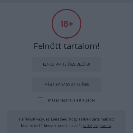
Subba
Felnőtt tartalom!
Címkék
»
isten_allatkertje
ELMÚLTAM 18 ÉVES, BELÉPEK
Akinek a Mercedes CL sem elég jó
MÉG NEM VAGYOK 18 ÉVES
Subba Daddy
•
2009. október 09.
13
más is használja ezt a gépet
Lássuk mit kezd egy elszánt litván forma némi
polierután habbal, meg egy nagyjából 30 milliós…
Ha felnőtt vagy, és szeretnéd, hogy az ilyen tartalmakhoz
Kajatetkó
kiskorú ne férhessen hozzá, használj
szűrőprogramot
.