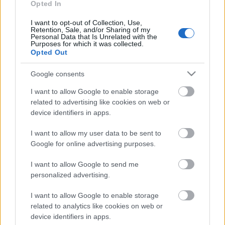
Opted In
A hét videója: Az Öööööt
I want to opt-out of Collection, Use,
utcaaaiiaaaak
Retention, Sale, and/or Sharing of my
Personal Data that Is Unrelated with the
Purposes for which it was collected.
Subba Zsazsa
•
2007. szeptember 03.
284
Opted Out
Álmunkban egy varázslatos helyen jártunk. Az
Google consents
utcákon gyermekek muzsikáltak, és danoltak,
I want to allow Google to enable storage
békésen megfért egymás mellett a reppes és a
related to advertising like cookies on web or
diszkós. Az álmunkban megjelent helynek Internet a
device identifiers in apps.
neve. Szeretnénk nektek bemutatni az Öt utcaikat, és
megkérni benneteket, hogy mindkét…
I want to allow my user data to be sent to
Google for online advertising purposes.
Isten állatkertje #11 - Fábry Sándor
I want to allow Google to send me
Bede Márton
•
2007. április 03.
455
personalized advertising.
I want to allow Google to enable storage
(Sorozatunk a közepesen híres magyar köcsögök
related to analytics like cookies on web or
mélyére ás. Ő ki? Akar mit? Jó mire? Kérdések,
device identifiers in apps.
válaszok, fondorlat!) Mielőtt jobban belemélyednénk