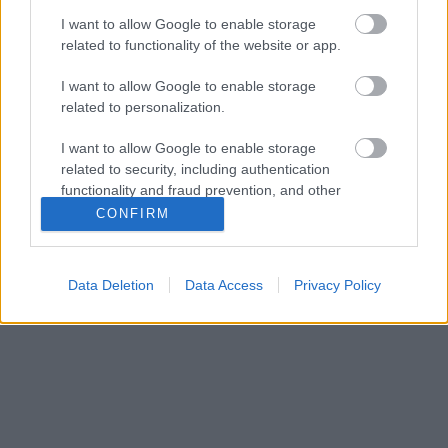
Fábry Sándorba, egy dologban állapodjunk meg: ha
I want to allow Google to enable storage
akar és odateszi magát, nagyon vicces tud lenni.
related to functionality of the website or app.
Minden magyar családban van egy…
I want to allow Google to enable storage
Isten állatkertje #10 - Bíró Ica
related to personalization.
Bede Márton
•
2007. február 20.
52
I want to allow Google to enable storage
related to security, including authentication
functionality and fraud prevention, and other
(Sorozatunk a közepesen híres magyar köcsögök
user protection.
mélyére ás. Ő ki? Akar mit? Jó mire? Kérdések,
CONFIRM
válaszok, fondorlat!)Bíró Ica a magyar celebélet
figyelemreméltó, úgynevezett pre-
rendszerváltásbéli, munkás-transzcendentális
Data Deletion
Data Access
Privacy Policy
példánya, kiváló nő, anya és guru, akire egy rossz…
Isten állatkertje #8 - Fekete Pákó
Bede Márton
•
2007. január 10.
254
(Sorozatunk a közepesen híres magyar köcsögök