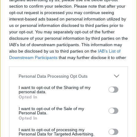
Subba Semjén
•
2008. április 02.
436
section to confirm your selection. Please note that after your
opt-out request is processed you may continue seeing
Botrány! Már megint perrel fenyegették meg a
interest-based ads based on personal information utilized by
Subbát!! Bizonyára emlékeztek még arra a tavaly
us or personal information disclosed to third parties prior to
augusztusi posztunkra, amiben beszámoltunk két
your opt-out. You may separately opt-out of the further
disclosure of your personal information by third parties on the
világhírre törő magyar találmányról, az AIDS és ezer
IAB’s list of downstream participants. This information may
más betegség gyógymódjáról, két forradalmi
also be disclosed by us to third parties on the
IAB’s List of
műszerről a MATÉRIA IDENTIFIKÁNSról…
Downstream Participants
that may further disclose it to other
third parties.
A hét Darwin-díjasai
Please note that this website/app uses one or more Google
Personal Data Processing Opt Outs
Subba Semjén
•
2008. március 26.
103
services and may gather and store information including but
not limited to your visit or usage behaviour. You may click to
I want to opt-out of the Sharing of my
personal data.
grant or deny consent to Google and its third-party tags to
Tudjuk, tudjuk nem szép dolog mások kárán
Opted In
use your data for below specified purposes in below Google
röhincsélni, de nem tudjuk megállni, hogy ne
consent section.
elevenítsük fel a hét két legjobb húsvéti bulvárhírét,
I want to opt-out of the Sale of my
Personal Data.
amik eddig nálunk vezetik a listát, és megerősítik az
Opted In
einsteini közhelyt, hogy a világegyetemben csak két
dolog biztos, a hidrogén…
I want to opt-out of processing my
Personal Data for Targeted Advertising.